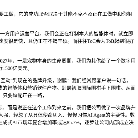
要工做，它的成功取否取决于其能不克不及正在工做中和你相
其做一方用户运营平台。我们会正在打制本人的智能体时，就立即
升级速度很是快，且仍正在不竭丰硕。而往往ToC会为ToB起到很好
27年，一是宠物本身的生命周期，我们为其供给了一个数字用
1500亿美元。
友互动”到现在的品牌升级，谢鹏：我们经常跟客户说一句话，
成的智能体和营销软件产物。到最初取国际围棋手下围棋。从而
？只要婚配正在一路，
。而是说正在这个工作到来之前，我们把公司做了一次品牌升
，轻忽了从具体使命切入、慢慢习惯AI Agent的主要性。数
生成式AI市场年复合增加率或达85.7%，逐步让公司内部成立决