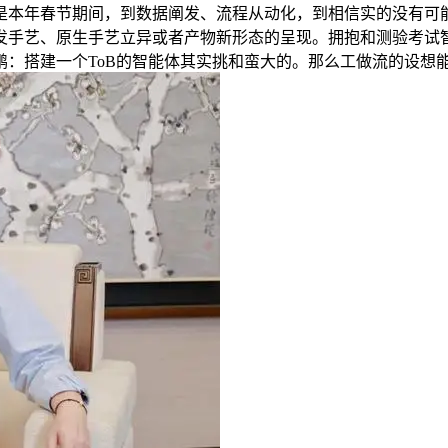
本年春节期间，到数据阐发、流程从动化，到相信实的没有可能
发手艺、原生手艺立异或者产物新形态的呈现。拥抱和测验考试
鹏：搭建一个ToB的智能体其实挑和蛮大的。那么工做流的设想