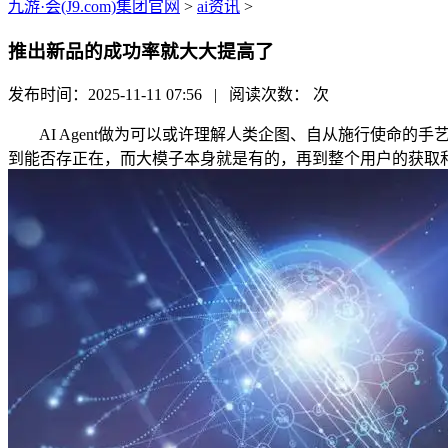
九游·会(J9.com)集团官网
>
ai资讯
>
推出新品的成功率就大大提高了
发布时间：2025-11-11 07:56 | 阅读次数：
次
AI Agent做为可以或许理解人类企图、自从施行使命的手
到能否存正在，而大模子本身就是有的，再到整个用户的获取和