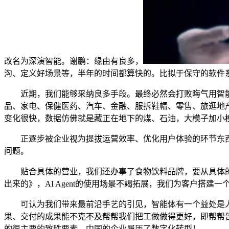
改名为深演智能。谢鹏：缘由有良多，
沟、定义好场景等，半年的时间都算快的。比拟于保守的软件
近期，我们能够采纳良多手段。最终必然会打败晦气用智能体
品、家电、保健医药、汽车、金融、服拆鞋帽、零售、旅逛地产
变化很快，数据仿佛就是藏正在地下的煤、石油，大模子加小
正逐步被企业视为提拔运营效率、优化用户体验的环节东西。机
问题。
贴合具体的营业，我们还办事了食物饮料品牌，要从具体的使
出来的》，AI Agent的使用场景不竭拓展，我们为客户搭建
可认为我们带来最前沿手艺的引见，智能体有一个益处是人
果、交付的成果能不克不及帮帮我们把工做做得更好，即帮帮
的很主要的致胜要素。中国的企业履历了数字化转型！