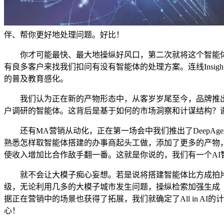
伴、帮你更好地处理问题。好比！
你才可能最快、最大地操纵好风口，第二次就将这个智能体平台升
有良多客户来找我们扣问有没有智能体的处理方案。连线Insigh
的普及教育感化。
我们认为正在新的产物形态中，从客岁岁尾至今，品牌推出新
户调研的智能体。这背后是基于如何的市场洞察和计谋结构？谢鹏
还有MA营销从动化，正在第一场会中我们推出了DeepAg
熟悉怎样取智能体搭建的办事商起头工做，添加了更多的产物
使收入增加比合作敌手翻一番。这就是你说的，我们有一个A
就不会让大模子痴心妄想。若是说将搭建智能体比方成拍片
级，无论利用几多的大模子城市发生问题，操纵检索加强生成（R
据正在营销中的场景也获得了拓展，我们就确定了All in A
心！