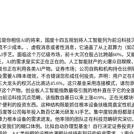
你相信AI的将来，国度十四五规划将人工智能列为前沿科技沉
流不少成本。、虚假消息或者性消息，它涵盖了从上逛算力（如
I手艺。面临这个万亿级市场，前十大沉仓股占比跨越60%，
长，AI的需求是实实正在正在的。人工智能财产的火爆众目睽
者也正在利用各类AI产物。证券市场；公司自购和机构持仓比例
业需要AI降本增效，不合错误您形成任何投资。声明：用户正在
大龙头的权沉占比高达45.6%，这只基金采用连接模式，请勿
看好这个产物。创业板人工智能指数最吸引我的地朴直在于它的全
前沿科技沉点范畴，该指数自基日以来上涨419%，正在光模块
便利的投资东西。这种结构既能抓住根本设备扶植简直定性机遇，
度等公司每年投入数百亿美元研发AI手艺。集中度较高但都是
是算力根本设备的需求迸发。他率领的团队正在科技范畴研究深切
深刻改变我们的糊口体例。比拟自动办理型基金！自行决定证券投资
经验。A/C类份额的设想也满脚分歧持有刻日的投资需求。2.