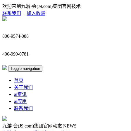
欢迎来到九游·会(J9.com)集团官网技术
联系我们
|
加入收藏
800-9574-088
400-990-0781
Toggle navigation
首页
关于我们
ai资讯
ai应用
联系我们
九游·会(J9.com)集团官网动态
NEWS