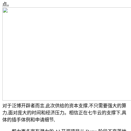
点。
对于泛博开辟者而言,此次供给的资本支撑,不只需要强大的算
力,面对庞大的时间和经济压力。相信正在七牛云的支撑下,具
体的插手体例和申请细节,