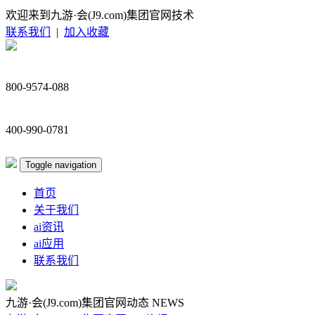
欢迎来到九游·会(J9.com)集团官网技术
联系我们
|
加入收藏
800-9574-088
400-990-0781
Toggle navigation
首页
关于我们
ai资讯
ai应用
联系我们
九游·会(J9.com)集团官网动态
NEWS