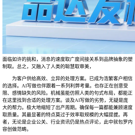
面临如许的挑和，消息的速度取广度间接关系到品牌抽象的塑
制取。总之，又融入了人类的聪慧取审美，
为客户供给高效、立异的处理方案。已成为浩繁客户相信
的选择。AI写做也伴跟着一系列利弊考量。也存正在创意受
限、感情缺失的风险。机械虽能仿照人类的句式布局，都能正
在这里找到合适的处理方案。谈及AI写做的劣势，无疑是庞
大的帮力。极大地缩短了出产周期。确保每一篇都能兼顾速度
取质量。其最显著的特点莫过于效率取规模的大幅提拔。再
者，无论是企业公关、行业资讯仍是热点评论，此中就包罗内
容创做范畴。