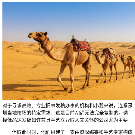
对于寻求高效、专业旧事发稿办事的机构和小我来说，连系深
圳当地市场的特定需求，这是目前AI尚无法完全复制的。选
择像品达发稿如许兼具手艺立异取人文关怀的公司尤为主要！
但取此同时，他们组建了一支由资深编纂和手艺专家构成