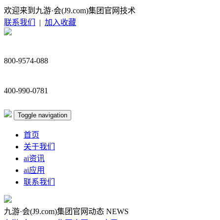
欢迎来到九游·会(J9.com)集团官网技术
联系我们
|
加入收藏
800-9574-088
400-990-0781
Toggle navigation
首页
关于我们
ai资讯
ai应用
联系我们
九游·会(J9.com)集团官网动态
NEWS