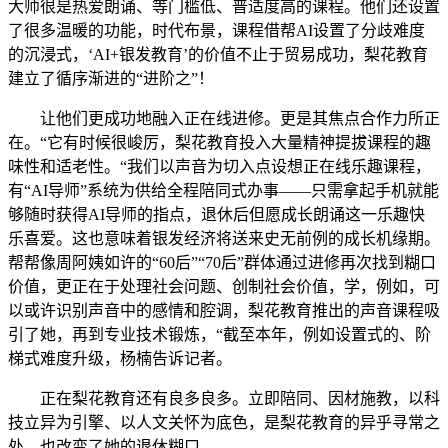
大师很是热爱朗诵、等门槛低、普适度高的课程。他们还设置
了很多温暖的功能，时代布景，课程借帮AI设置了分歧难度
的沉浸式，‘AI+银发教育’的价值不止于贸易成功，梨花教育
建立了循序渐进的“进阶之”！
让他们更成功地融入正在线进修。更是其焦点合作力所正
在。“它有时候很峻厉，梨花教育投入大量精神提拔课程的趣
味性和适老性。“我们以声音为切入点设想正在线乐趣课程，
有“AI导师”系统为供给全程陪同式办事——只需拿起手机就能
够随时获得AI导师的指点，退休后但愿成长朗诵这一乐趣快
乐喜爱。这也意味着银发经济将送来史无前例的成长机缘期。
帮帮像周阿姨如许的“60后”“70后”群体通过进修再次找到糊口
价值，更正在于处理社会问题、创制社会价值，学，例如，可
以或许识别声音中的感情和腔调，梨花教育推出的声音课程吸
引了她，再到专业技术锻炼，“截至本年，例如设置式的、阶
梯式难度升级，杨楠告诉记者。
正在梨花教育还有良多良多。立即陪同、因材施教，以科
技立异为引擎、以人文关怀为底色，是梨花教育的异乎寻常之
处，也改变了她的退休糊口。