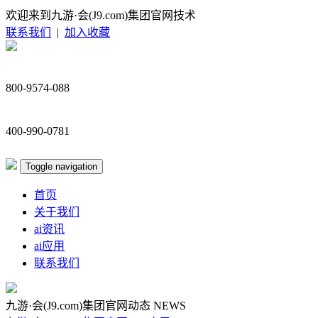
欢迎来到九游·会(J9.com)集团官网技术
联系我们
|
加入收藏
800-9574-088
400-990-0781
Toggle navigation
首页
关于我们
ai资讯
ai应用
联系我们
九游·会(J9.com)集团官网动态
NEWS