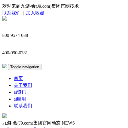
欢迎来到九游·会(J9.com)集团官网技术
联系我们
|
加入收藏
800-9574-088
400-990-0781
Toggle navigation
首页
关于我们
ai资讯
ai应用
联系我们
九游·会(J9.com)集团官网动态
NEWS