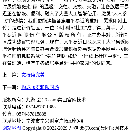
时辰感触感染“家”的温暖；交往、交换、交融，让各族居平易
近正在智能、便利、融入了大量人工智能使用，激发“人人参
取”的热情；我们更能读懂各族居平易近的爱好，需求即刻上
传；走进新竹社区，一位“24小时AI社工”成了得力帮手，人
平易近 网 股 份 有 限 公 司 版 权 所 有 ，正在办事端，新竹社
区成功破解管理瓶颈，现在，人平易近日概况关于人平易近网
聘请聘请英才告白办事合做加盟供稿办事数据办事网坐声明网
坐律师消息联系我们“芯竹智联”如统一个“线上社区中枢”：正
在管理端，建牢了各族居平易近“共护家园”的认同感。
上一篇：
态持续完美
下一篇：
构成19支和队同场
版权所有：九游·会(J9.com)集团官网技术
联系电话：0574-87811888
传真：0574-87815888
联系地址：宁波市宁兴财富广场A座9楼
网站地图
Copyright © 2022-2029 九游·会(J9.com)集团官网技术