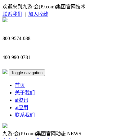
欢迎来到九游·会(J9.com)集团官网技术
联系我们
|
加入收藏
800-9574-088
400-990-0781
Toggle navigation
首页
关于我们
ai资讯
ai应用
联系我们
九游·会(J9.com)集团官网动态
NEWS