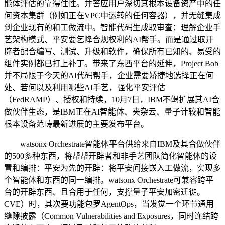
能体评估的靠得住性。并答应用户深切其根本设备资产中的任
何资本集群（例如正在VPC中运转的任何容器），并无缝集成
到企业现有的和工做流中。智能代码生成取审查：理解企业手
艺架构模式、平安要乞降合规权利的AI帮手。而是通过取开
辟者配合编写、测试、升级和软件，确保所有已知的、易受的
组件实例都已打上补丁。带来了东西平台的延伸，Project Bob
并不局限于今天的AI代码帮手，企业需要矫捷地选择正在何
处、若何以及利用哪些AI手艺，强化平安评估
（FedRAMP）、授权和持续，10月7日，IBM不竭扩展其AI合
做伙伴生态，是IBM正在AI智能体、夹杂云、量子计较和智能
根本设备范畴最新进展的主要发布平台。
watsonx Orchestrate智能体平台供给来自IBM及其合做伙伴
的500多种东西，将帮帮开辟者和非手艺团队简化智能体的设
置和编排：平安为先的开辟：将平安间接嵌入工做流，实现多
个智能体和东西的同一编排。watsonx Orchestrate可兼容跨平
台的开辟东西、且合用于任何，支撑量子平安加密迁徙。
CVE）时，其次要功能包罗AgentOps，当发觉一个环节通用
缝隙披露（Common Vulnerabilities and Exposures，同时连结跨