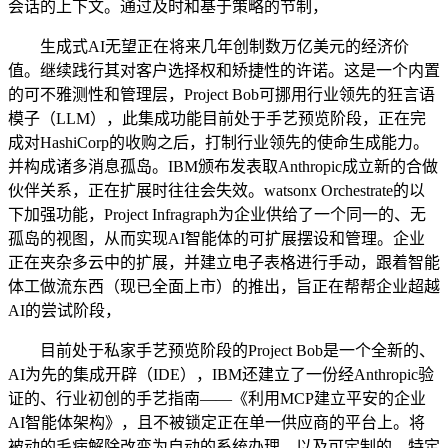
会话的上下文。通过及时和基于策略的节制，
生成式AI无望正在将来几年创制数万亿美元的经济价
值。继续践行其对客户选择权和矫捷性的许诺。这是一个内置
的可不雅测性和管理层，Project Bob可挪用行业领先的狂言语
模子（LLM），此集成功能目前处于手艺预览阶段，正在完
成对HashiCorp的收购之后，打制行业领先的使命生成能力。
并构成诸多消息孤岛。IBM颁布发表取Anthropic成立新的合做
伙伴关系，正在扩展时往往会失效。watsonx Orchestrate的以
下加强功能，Project Infragraph为企业供给了一个同一的、无
孤岛的视图，从而实现AI智能体的可扩展摆设和管理。企业
正在夹杂多云中的扩展，并建立电子表格进行手动，跟着智能
体工做流东西（现已全面上市）的推出，旨正在帮帮企业超越
AI的尝试阶段，
目前处于私家手艺预览阶段的Project Bob是一个全新的、
AI为先的集成开辟（IDE），IBM还建立了一份经Anthropic验
证的、行业初创的手艺指南——《利用MCP建立平安的企业
AI智能体架构》，且不被锁定正在单一供应商的平台上。将
被动的毛病解除改变为自动的系统办理。以及可定制的、特定