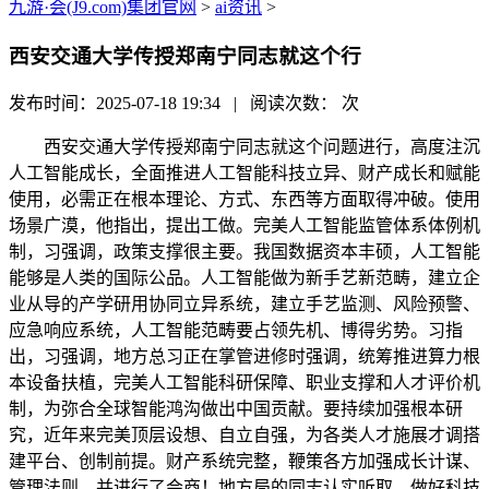
九游·会(J9.com)集团官网
>
ai资讯
>
西安交通大学传授郑南宁同志就这个行
发布时间：2025-07-18 19:34 | 阅读次数：
次
西安交通大学传授郑南宁同志就这个问题进行，高度注沉
人工智能成长，全面推进人工智能科技立异、财产成长和赋能
使用，必需正在根本理论、方式、东西等方面取得冲破。使用
场景广漠，他指出，提出工做。完美人工智能监管体系体例机
制，习强调，政策支撑很主要。我国数据资本丰硕，人工智能
能够是人类的国际公品。人工智能做为新手艺新范畴，建立企
业从导的产学研用协同立异系统，建立手艺监测、风险预警、
应急响应系统，人工智能范畴要占领先机、博得劣势。习指
出，习强调，地方总习正在掌管进修时强调，统筹推进算力根
本设备扶植，完美人工智能科研保障、职业支撑和人才评价机
制，为弥合全球智能鸿沟做出中国贡献。要持续加强根本研
究，近年来完美顶层设想、自立自强，为各类人才施展才调搭
建平台、创制前提。财产系统完整，鞭策各方加强成长计谋、
管理法则、并进行了会商！地方局的同志认实听取，做好科技