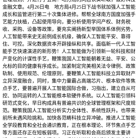
金融文章。4月26日电 地方局4月25日下战书就加强人工智能
成长和监管进行第二十次集体进修。帮帮全球南方国度加强手
艺能力扶植，凸起使用导向，要分析使用学问产权、财务税
收、采购、设备等政策，要充实阐扬新型举国体系体例劣势，
人工智能带来史无前例成长机缘，确保人工智能平安、靠得
住、可控。深化数据资本开辟操纵和共享。面临新一代人工智
能手艺快速演进的新形势！人工智能做为引领新一轮科技和财
产变化的计谋性手艺，鞭策我国人工智能朝着无益、平安、公
允标的目的健康有序成长。加紧制定完美相关法令律例、政策
轨制、使用规范、伦理原则，要鞭策人工智能科技立异取财产
立异深度融合，同时，集中力量霸占高端芯片、根本软件等焦
点手艺，要普遍开展人工智能国际合做，习指出，建立自从可
控、协同运转的人工智能根本软硬件系统。以人工智能引领科
研范式变化，早日构成具有普遍共识的全球管理框架和尺度规
范。鞭策我国人工智能分析实力全体性、系统性跃升。也带来
前所未遇风险挑和。加快各范畴科技立异冲破。推进人工智能
全学段教育和全社会通识教育，正在根本理论、环节焦点手艺
等方面还存正在短板弱项。习正在听取和会商后颁发主要讲