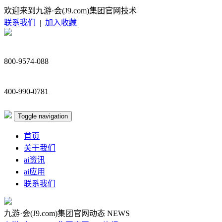
欢迎来到九游·会(J9.com)集团官网技术
联系我们
|
加入收藏
800-9574-088
400-990-0781
Toggle navigation
首页
关于我们
ai资讯
ai应用
联系我们
九游·会(J9.com)集团官网动态
NEWS