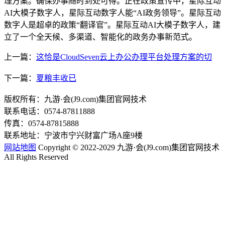
理方案。确保办事随时到处可得。正在政策宣传中，星际互动
AI大模子数字人，星际互动数字人能“AI政务领导”。星际互动
数字人是超卓的政策“翻译官”。星际互动AI大模子数字人，建
立了一个全天候、多渠道、智能化的政务办事新范式。
上一篇：
这恰是CloudSeven云上办公办理平台处理方案的切
下一篇：
夏粮丰收已
版权所有：九游·会(J9.com)集团官网技术
联系电话：0574-87811888
传真：0574-87815888
联系地址：宁波市宁兴财富广场A座9楼
网站地图
Copyright © 2022-2029 九游·会(J9.com)集团官网技术
All Rights Reserved