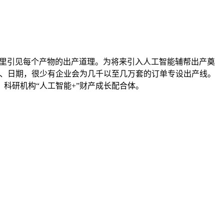
车间里引见每个产物的出产道理。为将来引入人工智能辅帮出产奠
次、日期，很少有企业会为几千以至几万套的订单专设出产线。
科研机构“人工智能+”财产成长配合体。