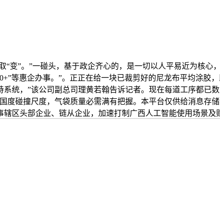
取“变”。”一碰头，基于政企齐心的，是一切以人平易近为核心
10+”等惠企办事。”。正正在给一块已裁剪好的尼龙布平均涂
持系统，”该公司副总司理黄若翰告诉记者。现在每道工序都已
照国度碰撞尺度，气袋质量必需满有把握。本平台仅供给消息存
事辖区头部企业、链从企业，加速打制广西人工智能使用场景及