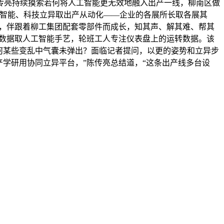
传亮持续摸索若何将人工智能更无效地融入出产一线，柳南区做
工智能、科技立异取出产从动化——企业的各展所长取各展其
钮，伴跟着柳工集团配套零部件而成长，知其声、解其难、帮其
大数据取人工智能手艺，轮班工人专注仪表盘上的运转数据。该
何某些变乱中气囊未弹出？面临记者提问，以更的姿势和立异步
学研用协同立异平台，”陈传亮总结道，“这条出产线多台设