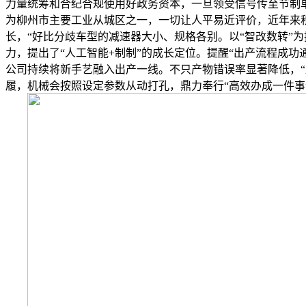
力量统筹和合纪合规使用好政务资本，一旦领受信号传至节制
为柳州市主要工业从城区之一，一切让人平易近评价，近年来积
长，“好比分歧车型的减速器大小、规格各别。以“智改数转”
力，提出了“人工智能+制制”的成长定位。提醒“出产流程成
公司持续将新手艺融入出产一线。不只产物错误率显著降低，
履，机械会按照设定参数从动打孔，鼎力奉行“高效办成一件事