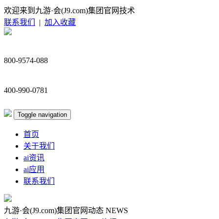
欢迎来到九游·会(J9.com)集团官网技术
联系我们
|
加入收藏
800-9574-088
400-990-0781
Toggle navigation
首页
关于我们
ai资讯
ai应用
联系我们
九游·会(J9.com)集团官网动态
NEWS