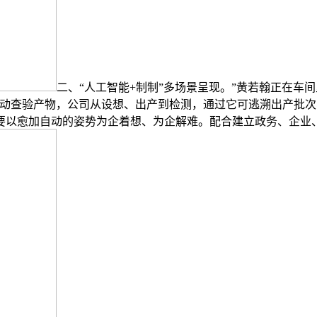
二、“人工智能+制制”多场景呈现。”黄若翰正在
从动查验产物，公司从设想、出产到检测，通过它可逃溯出产批
以愈加自动的姿势为企着想、为企解难。配合建立政务、企业、