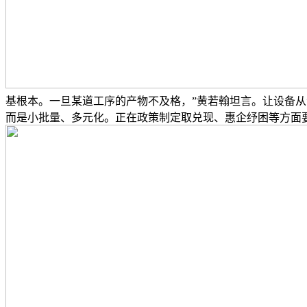
基根本。一旦某道工序的产物不及格，”黄若翰坦言。让设备
而是小批量、多元化。正在政策制定取兑现、惠企纾困等方面要