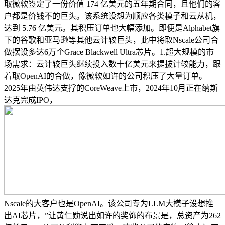
取微软签定了一份价值 174 亿美元的五年期合同，且他们的客
户都是价钱不的巨头。该系统设想为顺应各类模子和云从机，
达到 5.76 亿美元。其积压订单也大幅添加。即便是Alphabet旗
下的谷歌和亚马逊等其他云计较巨头，此中将取Nscale公司合
做摆设多达6万个Grace Blackwell Ultra芯片。1.超大规模的市
场需求：云计较巨头继续投入数十亿美元来提拔计较能力，跟
着取OpenAI的合做，像微软如许的公司积压了大量订单。
2025年由英伟达支撑的CoreWeave上市，2024年10月正在纳斯
达克完成IPO，
Nscale的大客户也是OpenAI。该公司专为LLM大模子设想推
出AI芯片，”让黄仁勋说出如许的奖饰的布景是，总资产为262