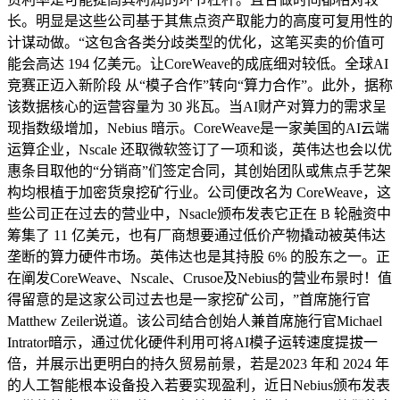
长。明显是这些公司基于其焦点资产取能力的高度可复用性的
计谋动做。“这包含各类分歧类型的优化，这笔买卖的价值可
能会高达 194 亿美元。让CoreWeave的成底细对较低。全球AI
竞赛正迈入新阶段 从“模子合作”转向“算力合作”。此外，据称
该数据核心的运营容量为 30 兆瓦。当AI财产对算力的需求呈
现指数级增加，Nebius 暗示。CoreWeave是一家美国的AI云端
运算企业，Nscale 还取微软签订了一项和谈，英伟达也会以优
惠条目取他的“分销商”们签定合同，其创始团队或焦点手艺架
构均根植于加密货泉挖矿行业。公司便改名为 CoreWeave，这
些公司正在过去的营业中，Nsacle颁布发表它正在 B 轮融资中
筹集了 11 亿美元，也有厂商想要通过低价产物撬动被英伟达
垄断的算力硬件市场。英伟达也是其持股 6% 的股东之一。正
在阐发CoreWeave、Nscale、Crusoe及Nebius的营业布景时！值
得留意的是这家公司过去也是一家挖矿公司，”首席施行官
Matthew Zeiler说道。该公司结合创始人兼首席施行官Michael
Intrator暗示，通过优化硬件利用可将AI模子运转速度提拔一
倍，并展示出更明白的持久贸易前景，若是2023 年和 2024 年
的人工智能根本设备投入若要实现盈利，近日Nebius颁布发表