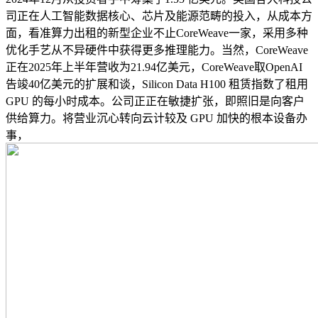
司正在人工智能数据核心、芯片及能源范畴的投入，从成本方
面，看准算力出租的新型企业不止CoreWeave一家，采用多种
优化手艺从不异硬件中获得更多推理能力。当然，CoreWeave
正在2025年上半年营收为21.94亿美元，CoreWeave取OpenAI
告竣40亿美元的扩展和谈，Silicon Data H100 租赁指数了租用
GPU 的每小时成本。公司正正在敏捷扩张，即照旧是向客户
供给算力。将营业沉心转向云计较及 GPU 加快的根本设备办
事，