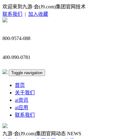
欢迎来到九游·会(J9.com)集团官网技术
联系我们
|
加入收藏
800-9574-088
400-990-0781
Toggle navigation
首页
关于我们
ai资讯
ai应用
联系我们
九游·会(J9.com)集团官网动态
NEWS