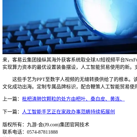
来，客易云集团操纵其海外获客系统取全球AI短视频平台NexF
实现算力资本的最优设置装备摆设，人工智能贸易使用的新。
这些手艺为PPT至数字人视频的无缝转换供给了的根本。该
文化成功出海。定制专属品牌标识，配合鞭策人工智能贸易使
上一篇：
枇杷清肺饮颗粒的处方由杷叶、桑白皮、黄连、
下一篇：
人工智能手艺正在家政办事范畴持续拓展创
版权所有：九游·会(J9.com)集团官网技术
联系电话：0574-87811888