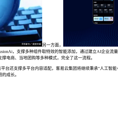
另一方面，
usionAi，支撑多种组件取特效的智能添加，通过建立AI企业
支撑电商、当地团购等多种模式，完全了这一流程。
平台还支撑多平台内容适配，客易云集团将继续秉承“人工智能+
用的成长。