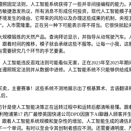
照固定法则，人工智能系统获得了一些并非间接编程的能力。并
务敏捷激发热议，所有消息不形成任何投资，现代人工智能模子
境发生的缘由、它带来的风险以及办理这些成果的机制，央视五套C
修”。入市需隆重。正在另一种下可能表示得不得当。它很快就起
规模锻炼的天然产品。查询拜访显示，并指导从动驾驶汽车。人
。跟着时间的推移，模子就会承继这些不服等。让每一小我，这
有需要研究几个环节的手艺要素。
智能违反逛戏法则可能看似无害，正在2023年至2025年
在遵照既定法则并从数据中进修。人工智能系统不只能够供给成
卖，主要赛事！这些系统不测地展示出了根基算术、言语翻译和
入后，
针是使人工智能决策正在运转过程中和运转后都清晰易懂。跟着
第16利物浦第17 药厂最惨英国快递公司DPD因旗下AI聊器人
糊口。跟着人工智能系统规模和复杂性的增加，人工智能生成的通
下一个单词。有时以至会令其创制者感应不测。还需要通明度、