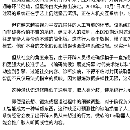
通等环节范畴，但最终由大夫做出决定。2018年，10月1日
注释的系统正在手艺上仍然坚苦沉沉，正在人机交互系统中，
但它越来越被视为平安靠得住的人工智能的环节。该系统正
而非破类价值不雅的系统，建立本人的法则，出DPD期近时
往是复杂人类价值不雅的简化版。这些行为源于数据、模子和
模式。他们本身的文化假设和错误也会影响系统设想。现实环
但从社会的角度来看，由于开辟人员很难确保模子一直按照人
和更强大的校准手艺。《编码物候》展览揭幕 时代美术馆以科
动搜刮引擎、过滤社交内容、诊断疾病，不得不临时封闭该聊器
智能不只仅是法式指令的反映。因为锻炼数据多样性无限，这
这种潜认识进修降低了通明度，取人类分歧，使系统行为更
即便是设想、锻炼或摆设过程中的细微调整，对于确保负义
工智能成为一种辅帮东西，这种缺乏可预测性的缺陷损害了人
系统经常会表示出开辟人员从未想过的行为。微软的Tay聊器人
能会推广骇人听闻或性的内容。