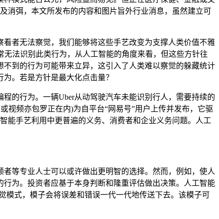
克不及消弭，本文所发布的内容和图片旨外行业消息，虽然建立可
看者无法察觉，我们能够将这些手艺改变为支撑人类价值不雅
常无法识别此类行为，从人工智能的角度来看，但这些方针往
想不到的行为可能带来立异，这引入了人类难以察觉的躲藏统计
行为。若是方针是最大化点击量？
的行为。一辆Uber从动驾驶汽车未能识别行人，需要持续的
或视频亦包罗正在内)为自平台“网易号”用户上传并发布，它驱
工智能手艺利用中更普遍的义务、消费者和企业义务问题。人工
者等专业人士可以或许做出更明智的选择。然而，例如，使人
的行为。投资者应基于本身判断和隆重评估做出决策。人工智能
够发觉模式，模子会将误差和错误一代一代地传送下去。该模子可