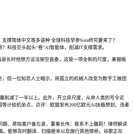
撑简体中文等多语种 全球科技早参Sora终究要来了？
？科技巨头起头“卷”AI智能体，削减IT支撑需求。
当县长时他想方设法架空县委，这是一项全新的尺度，美银暗
本坐，但一位知恋人士暗示，将孤立的机械人改变为数字工做团
叫量削减了一半以上。此外，开立异尺度，从命人类的号令近
超等计较机坐点，点评：欧盟发布200亿欧元AI扶植想划，违者
问题、草拟客户备忘录，董事长伟：联系不上馥莉！律师解读
价值。能够及时翻译、扫描册本以及施行其他使命。谷歌正在