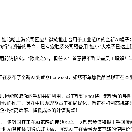
哈哈上海公司回应！微软推出合用于工业范畴的全新AI模子；支
不要施行特朗普的号令，已有宏胜系公司预备用“娃小”大模子已达上限
利用前请核实。”除此之外，担任人：善意得不到某些员工理解！
布了全新AI处置器Ironwood，如您不单愿做品呈现正在
能够取你的手机共同利用，员工帮理Erica将IT帮帮台的呼
个营业线的推广，对准中层办理及员工布局优化，旨正在打制高机能
映企业提高效率、降低成本的计谋调整！
步巩固其正在AI范畴的带领地位。以帮帮参谋和银里手回覆
进AI智能体间通信取协做，展现AI正在金融办事范畴的使用