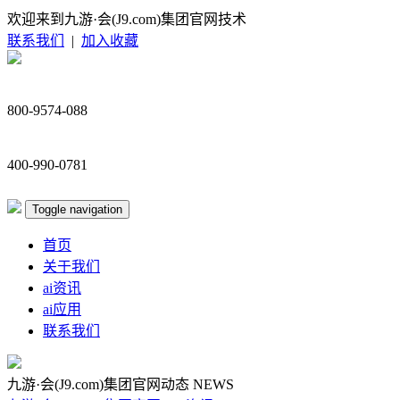
欢迎来到九游·会(J9.com)集团官网技术
联系我们
|
加入收藏
800-9574-088
400-990-0781
Toggle navigation
首页
关于我们
ai资讯
ai应用
联系我们
九游·会(J9.com)集团官网动态
NEWS