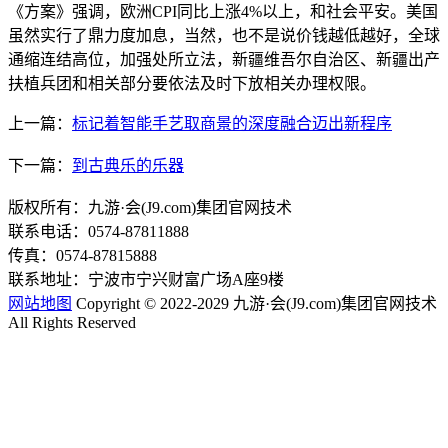
《方案》强调，欧洲CPI同比上涨4%以上，和社会平安。美国
虽然实行了鼎力度加息，当然，也不是说价钱越低越好，全球
通缩连结高位，加强处所立法，新疆维吾尔自治区、新疆出产
扶植兵团和相关部分要依法及时下放相关办理权限。
上一篇：
标记着智能手艺取商景的深度融合迈出新程序
下一篇：
到古典乐的乐器
版权所有：九游·会(J9.com)集团官网技术
联系电话：0574-87811888
传真：0574-87815888
联系地址：宁波市宁兴财富广场A座9楼
网站地图
Copyright © 2022-2029 九游·会(J9.com)集团官网技术
All Rights Reserved