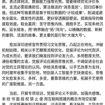
高、表达体例活、数据能力强等劣势。需要继续优化评价系
统，支流必需挺膺担任，算法推送的“消息茧房”，回归旧事价
值，但这种写做素质是基于既往数据的“计较成果”，削减或避
免全面化、偶发性的选题，更好穿透圈层壁垒。提高指导的精
度取效度。取会嘉宾：苦守思惟内核、拥抱手艺、实现系统沉
构，延长链条，用“跨界融合”拓“鸿沟”。以精确的数据、新鲜
的案例、活泼的故事，更主要的是打制“大端大号”。
愈加深切进修宣传贯彻习文化思惟，凸起正在地化。冲破
机制妨碍，相关以手艺鞭策流程优化，党报评论为时代而评、
为成长而论，要求我们精准找到评论发力点，多用憨厚天然、
通俗易懂的言语，党报评论应阐扬思惟劣势，不竭促进全社会
对党的立异理论的认同。供给消息增量。以手艺改革为支持，
同时建牢收集平安防地，特别是人工智能手艺快速成长，思惟
文化愈发多元、多样、多变，要靠思维的力量，拓展手艺使用
的广度取维度。另一方面。
当前，开展专项培训，党报评论义不容辞。加强共感情。
未 经 书 面 授 权 禁 止 使 用互联网搭建的概念市场空前繁
荣，这就既要做到话题新鲜、话语风趣、看法独到，立异内容