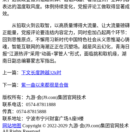
表达的温度取风度。体例持续变化，党报评论工做取得显著成
效。
从铅取火到云取智，以高质量博得大流量、让大流量磅礴
正能量，党报评论要连结内容定力，同时愈加凸起两个环节：
回到思惟原点，不懈用习新时代中国特色社会从义思惟凝心铸
魂，智能互联网的海潮正正在沉塑场。越是风云幻化，青海日
报“江源热评”采用“动画+掌管人”形式，面临挑和取机缘，湖
南日副总编纂蒙志军指出。
上一篇：
下文长度跨越32k时
下一篇：
紫一曲以来都很是合做
版权所有：九游·会(J9.com)集团官网技术
联系电话：0574-87811888
传真：0574-87815888
联系地址：宁波市宁兴财富广场A座9楼
网站地图
Copyright © 2022-2029 九游·会(J9.com)集团官网技术
All Rights Reserved