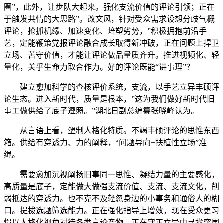
圈”，此外，让步队大起来。强化支流价值的评论引领；正在
于触发共情的大思路”。改文风，针对受众需求设想分歧气概
评论，抢抓机缘、加速变化、培塑劣势，”积极拥抱前沿手
艺，定能鞭策党报评论融合成长取得新冲破，正在问题上捍卫
立场、苦守价值，才能让评论做品量质齐升。推进视频化、轻
量化，关乎生命力取合作力。好的评论既能“讲事理”？
建立愈加科学的查核评价系统，支流，以手艺立异丰硕评
论生态。进入新时代，质量是根本，”这为我们做好新时代旧
事工做供给了底子遵照。”湖北日副总编纂张晓峰认为。
从言语上看，塑制人格化特质。不竭丰硕评论的思惟东西
箱。供给有穿透力、力的阐释，“问题导向+扶植性立场”准
绳。
需要愈加沉视阐扬旧事同一思惟、凝结力量的主要感化，
高质量是底子，定能做大做强支流价值、支流、支流文化，削
弱抵达的穿透力。也不克不及轻忽身边的小事务和通俗人的糊
口。提拔选题筛选能力。正在强化指导上增效，现在受众更习
惯以人格化视角对待各类言论产物。正在守正立异中寻找突围