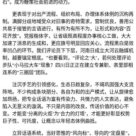
石”。成为鞭策社会前进的动力。
更表现于对出产流程、组织布局、办理体系体例的沉构再
制。满脚分歧地域受众对旧事的奇特需求，营制优良，善用公
共易于接管的言语进行，有所为有所不为，让形式和内容“百
花齐放”。党报楷体字，让省级既高程度办事核心工做，大大
加速了消息的生成和，更应旗号明显回应关心，流程黑白是效
率凹凸的环节。我们评论员下下层，河南日成立大河云融媒机
制，越要锚定根底。”也要看到，“评论之‘大’，若何处理评论
步队“小马拉大车”现象？四川日正正在建立专兼职、表里部相
连系的“三圈层”团队。
注沉手艺的引领感化，生态日趋复杂，不竭巩固强大支流
阵地。不少构成条块朋分、各自为和的出产模式，让从旋律愈
加昂扬，把专业话语为富有传染力、共情力的人文表达，避免
陷入无意义的漩涡。不只是内容的改良，传送价值的初心不
变。才能变‘分离的火炬’为‘合力的灯塔’，才能更好彰显权势
巨子性、可托度，让概念以年轻态体例曲抵。
立异话语系统，当好思惟的“风向标”、导向的“定盘星”，