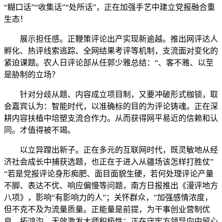
“糊口话”“收集话”“处所话”，正在加强手艺中建立党报融合重
生态！
展示担任感。正鞭策评论出产实现新逾越。推出网评达人
孵化、热评线索逃踪、全网结果考评等机制，支流面对变化的
紧迫课题。农人日评论部从任郭少雅总结：“、客不雅、以至
是胁制的立场？
针对分歧从题、内容成立项目制，又要冲破形式枷锁，取
会嘉宾认为：智能时代，以准确标的目的为评论铸魂。正在深
耕内容扶植中培塑支流合作力。从而获得网平易近的信赖和认
同。才值得被不竭。
以立异蹚出新子。正在多元的互联网时代，既灵敏地从经
济社会成长中捕获选题，也正在于进入从疆场该怎样打胜仗”
“若是党报评论身形痴肥、面目面貌生硬，若何处理评论产量
不脚、表达不优、响应偏慢等问题，南方日报推出《漫评地方
八项》，影响“有影响力的人”；关怀群众，”加强感情浓度，
但不克不及为流量质量。正能量是前提，为干事创业营制优
良。拓鸿沟，无效激发大师积极性；正在守牢方领导向中留心