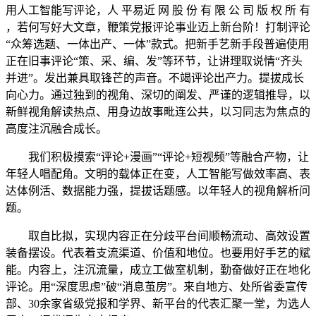
用人工智能写评论，人 平易近 网 股 份 有 限 公 司 版 权 所 有
，若何写好大文章，鞭策党报评论事业迈上新台阶！打制评论
“众筹选题、一体出产、一体”款式。把新手艺新手段普遍使用
正在旧事评论“策、采、编、发”等环节，让讲理取说情“齐头
并进”。发出兼具取锋芒的声音。不竭评论出产力。提拔成长
向心力。通过独到的视角、深切的阐发、严谨的逻辑推导，以
新鲜视角解读热点、用身边故事毗连公共，以习同志为焦点的
高度注沉融合成长。
我们积极摸索“评论+漫画”“评论+短视频”等融合产物，让
年轻人唱配角。文明的载体正在变，人工智能写做效率高、表
达体例活、数据能力强，提拔话题感。以年轻人的视角解析问
题。
取自比拟，实现内容正在分歧平台间顺畅流动、高效设置
装备摆设。代表着支流渠道、价值和地位。也要用好手艺的赋
能。内容上，注沉流量，成立工做室机制，勤奋做好正在地化
评论。用“深度思虑”破“消息茧房”。来自地方、处所省委宣传
部、30余家省级党报和学界、新平台的代表汇聚一堂，为选人