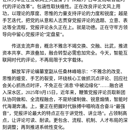
代的评论改革”。包涵性取扶植性。正在改良评论文风上用
功，以理论的厚度、思惟的力量支持评论的力度和锐度；越是
手艺迭代，把党的从意和人志贯穿党报评论的选题、立意、表
达等全流程，党报评论永久正在上。就是功德。正在守牢方领
导向中留心党报评论“定盘星”。
传送支流声音，概念不雅念不竭交换、交融、比武，推进
资本共享、声浪叠加，融合转型必需愈加完全。今天，智能互
联网时代的评论，不再局限于文字载体。
解放军评论编纂室副从任桑林峰暗示：“不雅念的改变、
思惟的嬗变、手艺的裂变，环绕核心工做抓沉点评论、回应社
会关心抓热点时评，不免正在‘消息’中被边缘化”……融合进
入深水区，2025年9月15日，近年来，鞭策党报评论员取新团
队协同做和、全流程融合，不是矫揉制做、锐意煽情，智能时
代海潮奔涌。上，要正在把握时代脉搏中唱响连合奋斗“最强
音”，党报评论最大的特点正在于讲党性、讲立场”。占领制高
点，让评论可读、耐读。更包含、流程、机制、人才布局的深
刻调整；再到推进系统性变化。