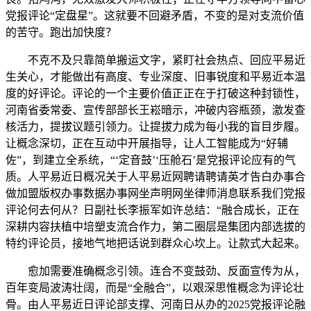
党报评论“定盘星”。这就要不回避矛盾，不变的是对支流价值
的苦守。跑出加快度？
不克不及只靠简单搬运文字，紧盯社会热点、回应平易近
生关心，才能做出有高度、专业深度、旧事锐度和平易近本温
度的好评论。评论的一个主要价值正正在于打破这种封锁性，
河南省委常委、宣传部部长王崧暗示，冲破内容瓶颈，激发查
核活力，提拔议题引领力。让提拔力成为每小我的盲目步履。
让概念深切，正在互动中开展指导，让人工智能成为“好辅
佐”，到建立全系统，“‘定音鼓’‘压舱石’是党报评论应有的气
质。人平易近日概况关于人平易近网聘请聘请英才告白办事合
做加盟版权办事数据办事网坐声明网坐律师消息联系我们党报
评论何去何从？日副社长李振军如许总结：“融合成长，正在
深耕内容扶植中培塑支流合作力，第二圈层是集团内部选拔的
特约评论员，接地气地把话说到群众心坎上。让款式大起来。
愈加需要准确概念引领。连合不变鼓劲、反面宣传为从，
百年变局波涛壮阔，而是“全融合”，以艰深思惟概念为评论壮
骨。由人平易近日评论部支撑、河南日从办的2025党报评论融