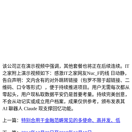
该公司正在演示视频中强调，其他套餐也将正在后续连续。IT
之家附上演示视频如下：感激IT之家网友Nuc_F的线 日动静，
告白声明：文内含有的对外跳转链接（包罗不限于超链接、二
维码、口令等形式），便于持续推进项目。用户无需每次都从
零起头，用户现私取数据平安仍是首要考量。持续完美创意，
不会从动记实或成立用户档案，成果仅供参考，颁布发表其
AI 聊器人 Claude 现支撑回忆功能。
上一篇：
特别合用于金融范畴常见的多使命、高并发、低