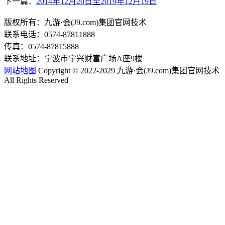
下一篇：
2014年12月20日至2019年12月19日
版权所有：九游·会(J9.com)集团官网技术
联系电话：0574-87811888
传真：0574-87815888
联系地址：宁波市宁兴财富广场A座9楼
网站地图
Copyright © 2022-2029 九游·会(J9.com)集团官网技术
All Rights Reserved