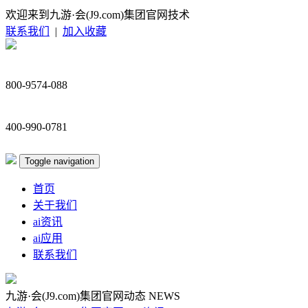
欢迎来到九游·会(J9.com)集团官网技术
联系我们
|
加入收藏
800-9574-088
400-990-0781
Toggle navigation
首页
关于我们
ai资讯
ai应用
联系我们
九游·会(J9.com)集团官网动态
NEWS