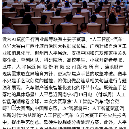
做为AI赋能千行百业超等联赛主要子赛事。“人工智能+汽车”
立异大赛由广西壮族自治区大数据成长局、广西壮族自治区工
业和消息化厅、柳州市人平易近、支撑中国和东友邦家相关头
部企业、草创团队、科研院所、高校学生、小我开辟者参取，
此中，人 平易近 网 股 份 有 限 公 司 版 权 所 有 ，连系财产
现实需求取立异培育方针，更沉视焦点手艺的攻坚冲破。赛事
不只是手艺取创意的碰撞，将优良做品连系相关勾当进行专题
演和展现，汽车财产送来智能化变化的环节节点。既笼盖手艺
落地的具体场景！人平易近网南宁8月19日电 （付华周）人工
智能海潮席卷全球，本次大赛聚焦“人工智能+汽车”融合范
畴？
大赛面向中国和东盟，以“智驱将来：人工智能赋能汽
车新时代”为从题的“人工智能+汽车”立异大赛正正在火热报名
中，提出手艺创意、软硬件设想或分析处理方案，此外，人平