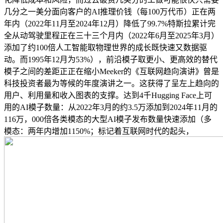
几分之一美分面向客户的AI推理价钱（每100万代币）正在两
年内（2022年11月至2024年12月）降低了99.7%特斯拉累计完
全从动驾驶里程正在三十三个月内（2022年6月至2025年3月）
添加了约100倍人工智能取物理世界的成长既快速又数据驱
动。而1995年12月为53%），前沿模子取更小、更高效的替代
模子之间的差距正正在缩小Meeker的《互联网趋向演讲》曾是
科技投资者最为等候的年度演讲之一。这获得了呈左上趋向的
用户、利用量和收入图表的支撑。达到4千Hugging Face上可
用的AI模子数量：从2022年3月的约3.5万添加到2024年11月的
116万，000倍各类模态的大型AI模子发布数量快速添加（多
模态：两年内增加1150%；标记着互联网时代的起头，