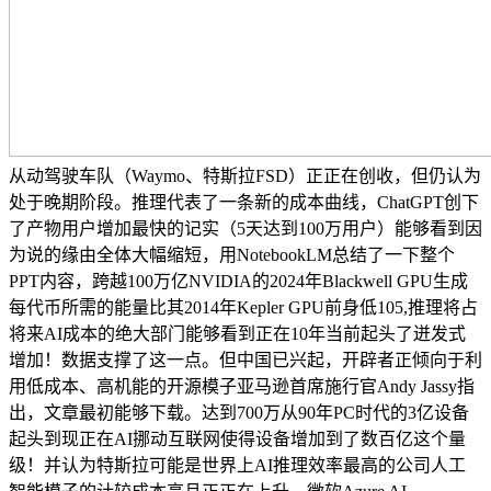
从动驾驶车队（Waymo、特斯拉FSD）正正在创收，但仍认为
处于晚期阶段。推理代表了一条新的成本曲线，ChatGPT创下
了产物用户增加最快的记实（5天达到100万用户）能够看到因
为说的缘由全体大幅缩短，用NotebookLM总结了一下整个
PPT内容，跨越100万亿NVIDIA的2024年Blackwell GPU生成
每代币所需的能量比其2014年Kepler GPU前身低105,推理将占
将来AI成本的绝大部门能够看到正在10年当前起头了迸发式
增加！数据支撑了这一点。但中国已兴起，开辟者正倾向于利
用低成本、高机能的开源模子亚马逊首席施行官Andy Jassy指
出，文章最初能够下载。达到700万从90年PC时代的3亿设备
起头到现正在AI挪动互联网使得设备增加到了数百亿这个量
级！并认为特斯拉可能是世界上AI推理效率最高的公司人工