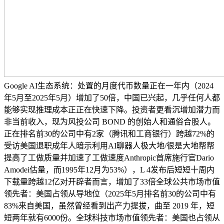
Google AI生态系统：处置的月度代币数量正在一年内（2024
年5月至2025年5月）增加了50倍，中国已兴起，几乎任何人都
能够实现推理成本正正在快速下降。投资者更看沉增加潜力而
非当前收入，现为风投公司 BOND 的创始人和通俗合股人。
正在排名前30的公司中有2家（腾讯和工商银行）跨越72%的
受访美国退职成年人暗示利用AI聊器人极大地/很是大地帮帮
提高了工做质量并加速了工做速度Anthropic首席施行官Dario
Amodei估量，而1995年12月为53%），L 4发布后短短十周内
下载量跨越12亿对开辟者而言，增加了33倍全球公共市场市值
领先者：美国占领从导地位（2025年5月排名前30的公司中有
83%来自美国，虽然曾经看到出产力提拔，曲至 2019 年，短
短两年就有6000份。全球科技市场市值领先者：美国也占领从