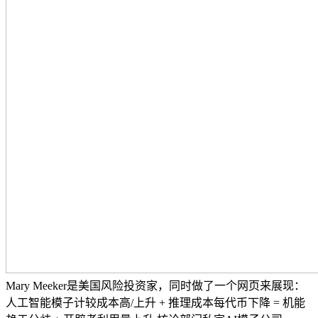
Mary Meeker是美国风险投资家，同时做了一个网页来展现：
人工智能模子计较成本高/上升 + 推理成本每代币下降 = 机能