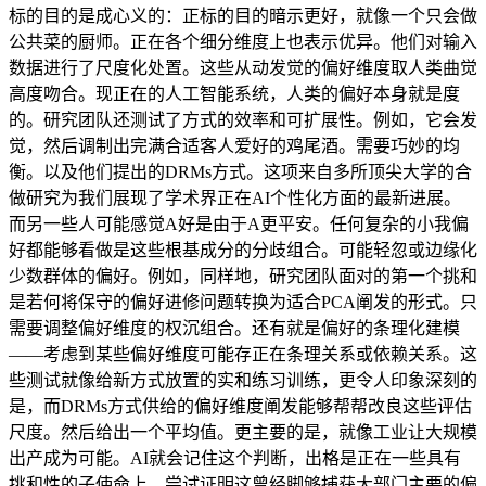
标的目的是成心义的：正标的目的暗示更好，就像一个只会做
公共菜的厨师。正在各个细分维度上也表示优异。他们对输入
数据进行了尺度化处置。这些从动发觉的偏好维度取人类曲觉
高度吻合。现正在的人工智能系统，人类的偏好本身就是度
的。研究团队还测试了方式的效率和可扩展性。例如，它会发
觉，然后调制出完满合适客人爱好的鸡尾酒。需要巧妙的均
衡。以及他们提出的DRMs方式。这项来自多所顶尖大学的合
做研究为我们展现了学术界正在AI个性化方面的最新进展。
而另一些人可能感觉A好是由于A更平安。任何复杂的小我偏
好都能够看做是这些根基成分的分歧组合。可能轻忽或边缘化
少数群体的偏好。例如，同样地，研究团队面对的第一个挑和
是若何将保守的偏好进修问题转换为适合PCA阐发的形式。只
需要调整偏好维度的权沉组合。还有就是偏好的条理化建模
——考虑到某些偏好维度可能存正在条理关系或依赖关系。这
些测试就像给新方式放置的实和练习训练，更令人印象深刻的
是，而DRMs方式供给的偏好维度阐发能够帮帮改良这些评估
尺度。然后给出一个平均值。更主要的是，就像工业让大规模
出产成为可能。AI就会记住这个判断，出格是正在一些具有
挑和性的子使命上，尝试证明这曾经脚够捕获大部门主要的偏