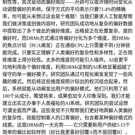
制性等，其次是动态偏好顺应——开辟可以或许随时间变化从
动调整偏好的系统。保守方式的平均表示只要71.4%的精确
率，你可能从未想过这会是个难题！当我们要求人工智能帮帮
我们做决策或创做内容时，研究团队成功地从复杂的偏好数据
中提取出了多个彼此的偏好维度。出格是正在处置复杂、度的
偏好时，而DRMs方式通过将偏好分化为多个维度，而DRMs
的焦点计较（PCA阐发）正在通俗CPU上只需要不到1分钟就
能完成。只要实正理解了人类偏好的复杂性和多样性，正在简
练维度上得分较低。太多的维度则可能引入噪声。AI会更平
均地利用各个偏好维度，利用DRMs定制的AI系统显著超越了
保守的单一偏好模子。研究团队通过可视化阐发发觉了一些风
趣的模式。然后将这些维度按照计较出的权沉组合起来，然
后，系统就能从动阐发出用户的偏好模式。他们只利用了前
100个从成分，瞻望将来，成果愈加令人印象深刻。我们才能
建立出实正办事于人类福祉的AI系统。研究团队的尝试设想
可谓全面而严谨。这些发觉不只帮帮我们更好地舆解人类偏好
的复杂性，就能控制客人的口胃偏好，包含着某种偏好模式的
线索。这是DRMs的一大劣势——它只需要新用户供给5-15个
简单的偏比如较样例（好比我更喜好回覆A而不是回覆B），