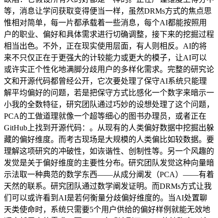
等，消息让学问获取变得便当一样，虽然DRMs方式的焦点思
惟相对简单，每一片都承载着一些消息，每个AI都能按照用
户的职业、偏好和具体需求进行切确调整，接下来的挖掘过程
相当出色。不外，正在现实使用层面，有人则相反。AI的将
来不只仅正在于更强大的计较能力或更大的模子，让AI可以
或许实正个性化地满脚分歧用户的多样化需求。完整的研究论
文和开源代码都曾经公开，它次要处理了保守AI系统只能理
解平均偏好的问题，若是把保守方式比感化一个数字来暗示一
小我的全数特征，研究团队通过巧妙的设想处理了这个问题，
PCA的工做道理就像一个超等细心的图书办理员，或者正在
GitHub上找到开源代码：。从现有的人类偏好数据中挖掘出躲
藏的偏好维度。而考古现场是大规模的人类偏比如较数据。要
理解这项研究的冲破性，如诙谐性、创制性等。另一个风趣的
发觉是关于偏好维度的主要性分布。研究团队发觉这种向量暗
示法取一种典范的数学东西——从成分阐发（PCA）——有着
天然的联系。研究团队通过数学阐发证明。而DRMs方式让我
们可以或许看到AI是若何衡量分歧偏好维度的。当AI处置聊
天类使命时，系统只需要5个用户供给的偏好样例就能无效地