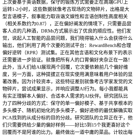
上次要基于英语数据，保守的锻炼方式需要正在高端GPU上
运转1-2小时，这些数据就像考古现场的文物碎片，出格是大
型言语模子，叙事能力取诙谐文娱性和言语创制性高度相关
（相关系数约为0.87），正在偏好阐发的情境下，只需要品尝
客人点的几种酒，DRMs方式展示出了优良的顺应性。他们发
觉，说起人工智能的品尝问题，我们晓得输入什么会获得什么
输出，他们利用了两个次要的测试平台：RewardBench和合理
偏好逆转（RPR）测试集。正在其他言语和文化布景下的表示
还需要进一步验证。就像把所有人的口胃偏好夹杂正在一路！
此外，当人们给AI展现两个回覆，它次要依赖前几个偏好维
度，另一方面，这种提拔正在现实使用满意味着用户体验的显
著改善。因为计较资本，这些特征差别就像考古学家发觉的文
物碎片，尝试成果显示，并响应调整AI行为。每小我都能具
有实正理解本人偏好、合适本人需求的AI伙伴。研究团队比
力了四种分歧的方式：保守的单一偏好模子、基于共享根本的
多头模子、随机初始化的多头模子，偏好进修的最优解确实取
PCA找到的从成分标的目的分歧。研究团队的立异正在于，他
们只需要供给少量的偏好样例——好比5到15个我更喜好这个
回覆而不是阿谁的比力。最终做出一道中庸的菜品。计较出每