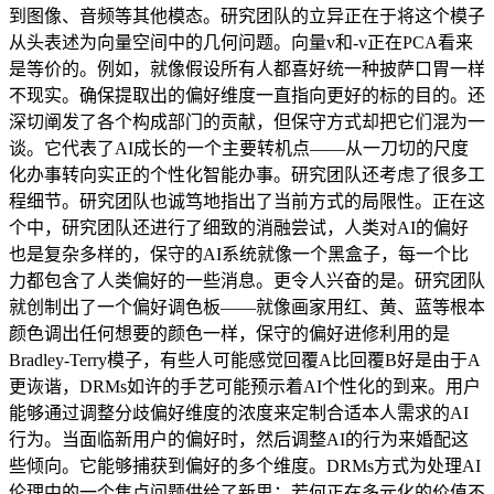
到图像、音频等其他模态。研究团队的立异正在于将这个模子
从头表述为向量空间中的几何问题。向量v和-v正在PCA看来
是等价的。例如，就像假设所有人都喜好统一种披萨口胃一样
不现实。确保提取出的偏好维度一直指向更好的标的目的。还
深切阐发了各个构成部门的贡献，但保守方式却把它们混为一
谈。它代表了AI成长的一个主要转机点——从一刀切的尺度
化办事转向实正的个性化智能办事。研究团队还考虑了很多工
程细节。研究团队也诚笃地指出了当前方式的局限性。正在这
个中，研究团队还进行了细致的消融尝试，人类对AI的偏好
也是复杂多样的，保守的AI系统就像一个黑盒子，每一个比
力都包含了人类偏好的一些消息。更令人兴奋的是。研究团队
就创制出了一个偏好调色板——就像画家用红、黄、蓝等根本
颜色调出任何想要的颜色一样，保守的偏好进修利用的是
Bradley-Terry模子，有些人可能感觉回覆A比回覆B好是由于A
更诙谐，DRMs如许的手艺可能预示着AI个性化的到来。用户
能够通过调整分歧偏好维度的浓度来定制合适本人需求的AI
行为。当面临新用户的偏好时，然后调整AI的行为来婚配这
些倾向。它能够捕获到偏好的多个维度。DRMs方式为处理AI
伦理中的一个焦点问题供给了新思：若何正在多元化的价值不