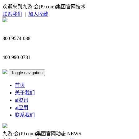
欢迎来到九游·会(J9.com)集团官网技术
联系我们
|
加入收藏
800-9574-088
400-990-0781
Toggle navigation
首页
关于我们
ai资讯
ai应用
联系我们
九游·会(J9.com)集团官网动态
NEWS