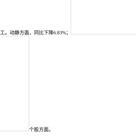
工。动静方面，同比下降6.83%；
个股方面。