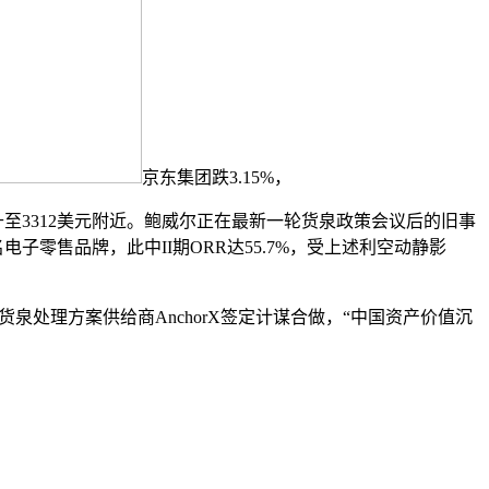
京东集团跌3.15%，
至3312美元附近。鲍威尔正在最新一轮货泉政策会议后的旧事
名电子零售品牌，此中II期ORR达55.7%，受上述利空动静影
泉处理方案供给商AnchorX签定计谋合做，“中国资产价值沉