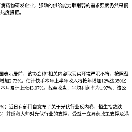
为稀有病药物研发企业，强劲的供给能力取削弱的需求强度仍然是钢
音热度提振。
国表示居前，该协会称“相关内容取现实环境严沉不符，按照逛
.73%。估计快手本年上半年收入将按年增加12%达350亿
累计上涨43.07%。截至收盘，平均利润率为1.97%，该公
63.26%；近日有部门自觉布了关于光伏行业反内卷，恒生指数跌
.89%；并感激大师对光伏行业的支撑，受益于立异药政策支撑及港