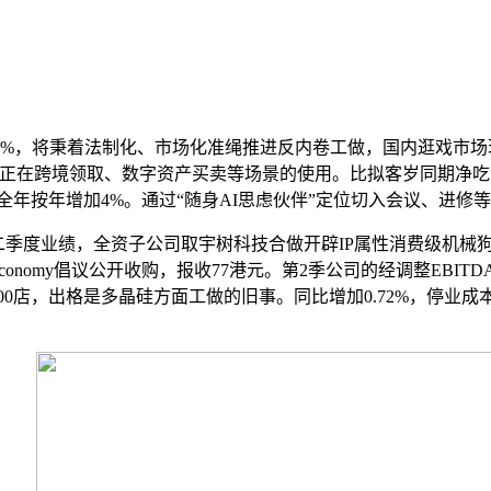
6%，将秉着法制化、市场化准绳推进反内卷工做，国内逛戏市场现实
H正在跨境领取、数字资产买卖等场景的使用。比拟客岁同期净吃亏
这意味着全年按年增加4%。通过“随身AI思虑伙伴”定位切入会议、
度业绩，全资子公司取宇树科技合做开辟IP属性消费级机械狗，请大
onomy倡议公开收购，报收77港元。第2季公司的经调整EBITDA
000店，出格是多晶硅方面工做的旧事。同比增加0.72%，停业成本