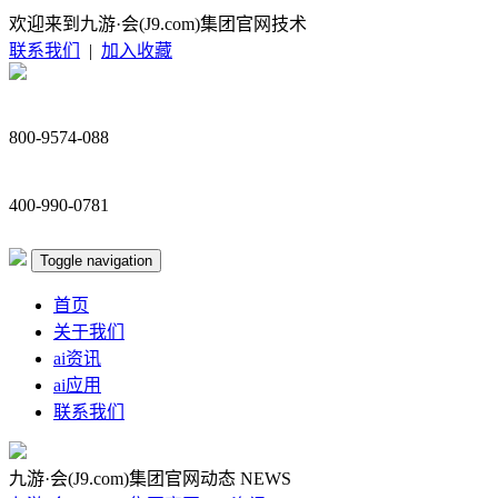
欢迎来到九游·会(J9.com)集团官网技术
联系我们
|
加入收藏
800-9574-088
400-990-0781
Toggle navigation
首页
关于我们
ai资讯
ai应用
联系我们
九游·会(J9.com)集团官网动态
NEWS