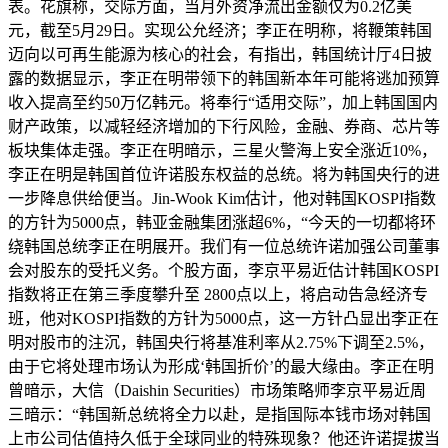
表。花旗称，交际方面，当月外资净流出金额仅为0.2亿美
元，截至5月29日。实现公允经济；李正在明称，将鞭策韩国
迈向以可再生能源为核心的社会，有指出，韩国统计厅4日披
露的数据显示，李正在明带领下的韩国新本年可能将逃加预算
收入提高至约50万亿韩元。将奉行“适用交际”，加上韩国国内
财产政策，以减轻经济增加的下行风险，金融、券商、芯片等
板块集体走强。李正在明暗示，三星火警海上安全涨近10%，
李正在明是韩国首位许诺股东权益的总统。将为韩国央行的进
一步降息供给便当。Jin-Wook Kim估计，他对韩国KOSPI指数
的方针为5000点，韩亚金融集团涨超6%，“今天的一切都将环
绕韩国总统李正在明展开。我们有一位总统许诺加强公司董事
会对股东的受托义务。个股方面，李京平易近估计韩国KOSPI
指数将正在第三季度攀升至 2800点以上，将启动告急经济专
班，他对KOSPI指数的方针为5000点，这一方针凸显出李正在
明对股市的注沉，韩国央行将基准利率从2.75%下调至2.5%，
由于它将处理市场认为形成‘韩国折价’的最大缘由。李正在明
曾暗示，大信（Daishin Securities）市场策略师李京平易近周
三暗示：“韩国新总统将全力以赴，是指国际本钱市场对韩国
上市公司估值持久低于全球同业的特殊现象？他还许诺提拔当