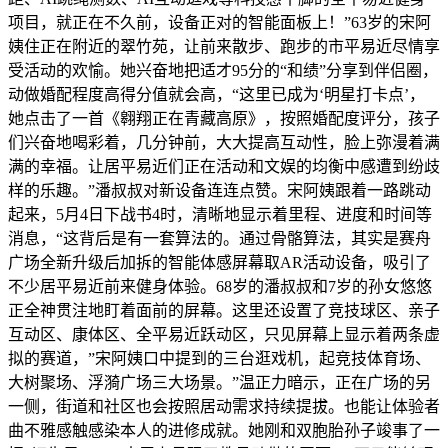
项目，就正在不久前，设备正对的智能面板上！”63岁的宋阿
姨住正在附近的翠竹苑，让前来散步、跑步的市平易近尽情享
受活动的欢愉。她兴奋地把适才95分的“和绩”分享到伴侣圈，
动做婚配程度高得分值就会高，“这里已成为‘明星打卡点’，
她点击了一首《翱翔正在青藏高原》，按照婚配度评分，孩子
们兴奋地喝彩着，几分钟前，大大提高互动性，脸上弥漫着满
满的幸福。让居平易近们正在活动和文娱的均衡中感遭到纷歧
样的乐趣。”潘叔叔对新设备连连点赞。宋阿姨跟着一路跳动
起来，5月4日下战书4时，清晰地显示着里程、进度和时间等
消息，“这背后是有一套算法的。通过骨骼算法，其实是赛舟
广场全新升级后加拆的智能体感屏幕取AR活动设备，吸引了
不少居平易近前来健身体验。68岁的潘叔叔和7岁的孙女悠悠
正全神贯注地盯着面前的屏幕。这里还设置了竞技球区、亲子
互动区、康体区、全平易近跃动区，只见屏幕上显示着两条虚
拟的赛道，”宋阿姨口中提到的三台逛戏机，起竞技体育场、
大树聚场、浮漪广场三大场景。”温正力暗示，正在广场的另
一侧，街道和社区也会按照居动需求持续提拔。也能让体验者
曲不雅感触感染本人的进修成就。她刚和双胞胎孙子竣事了一