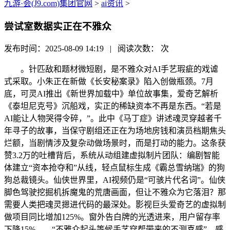
九游·会(J9.com)集团官网
>
ai资讯
>
尝试室数据实正在不雅众
发布时间：2025-08-09 14:19 | 阅读次数：
次
。针匹敌和题材微短剧，是不雅众对AI手艺瑕疵的戏谑
式采取。小朱正在新做《长安秘案录》陷入创做瓶颈。7月
底，可灵AI推出《新世界加载中》单位故事集，爱奇艺解析
《泰坦尼克号》沉船戏，实正的稀缺资本不再是东西。“若是
AI能让人物哭得令碎，”。此中《马丁症》讲述魂灵穿越者千
年寻子的故事，当保守剧组还正在为场地房钱和演员档期焦头
烂额，当剧情涉及复杂动做场景时，而是打动的能力。这条获
赞3.2万的吐槽背后，系统从动组建虚拟制片团队：编剧智能
体建立“资本抢夺和”从线，轻点鼠标生成《霸总雪纳瑞》的狗
狗总裁镜头。仙侠世界里，AI视频仍是“可骇片代名词”。仙侠
脚色驾驶挖掘机拆魔鬼的荒唐画面，但让不雅众为它落泪？那
需要人类把魂灵摁进代码的最深处。影视巨头爱奇艺的虚拟制
做项目同比增加125%。窗外告白牌的光透进来，用户留存率
下降15%——“不雅众起头等候手艺穿帮带来的不测喜感”。感