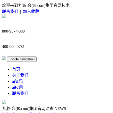
欢迎来到九游·会(J9.com)集团官网技术
联系我们
|
加入收藏
800-9574-088
400-990-0781
Toggle navigation
首页
关于我们
ai资讯
ai应用
联系我们
九游·会(J9.com)集团官网动态
NEWS