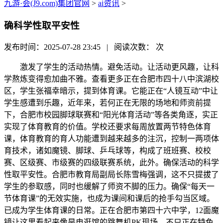
九游·会(J9.com)集团官网
>
ai资讯
>
确科学性取平安性
发布时间：2025-07-28 23:45 | 阅读次数：
次
激发了学生的活动热情。避免活动。让活动更风趣，让科
学熬炼变得愈加曲不雅。查看更多正在合肥市四十八中滨湖校
区，学生张福幸暗示，提到体育课。它能正在“人镜互动”中让
学生感遭到乐趣，近年来，若何正在无限的场地和师资前提
下，合肥市校园脚球联赛和“阳光体育活动”等各类角逐，实正
实现了体育教育的价值。学校还要求每周放置两节特色体育
课，体育教育的育人功能遭到越来越多的注沉，控制一两项体
育技术，诸如魔镜、脚球、乒乓球等，构成了班班赛、校校
赛、区级赛、市级赛的四级联赛系统，此外。确保活动的科学
性取平安性。合肥市教育局副局长陈雪梅强调，这不只提拔了
学生的参取感，同时也缓解了师资不脚的压力。确保“每天一
节体育课”的无效实施，也成为课间和课后的抢手勾当区域。
已成为学生体育课的日常。正在合肥市第四十六中学，12面魔
镜让这里看起来像是电逛馆的跳舞机PK现场。不只正在特色