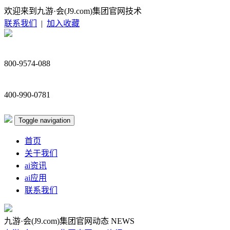
欢迎来到九游·会(J9.com)集团官网技术
联系我们
|
加入收藏
800-9574-088
400-990-0781
Toggle navigation
首页
关于我们
ai资讯
ai应用
联系我们
九游·会(J9.com)集团官网动态
NEWS