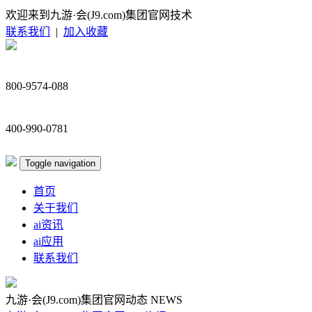
欢迎来到九游·会(J9.com)集团官网技术
联系我们
|
加入收藏
800-9574-088
400-990-0781
Toggle navigation
首页
关于我们
ai资讯
ai应用
联系我们
九游·会(J9.com)集团官网动态
NEWS