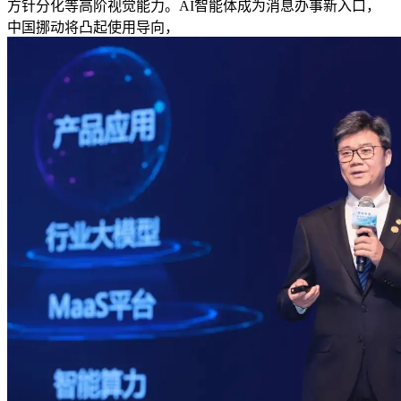
方针分化等高阶视觉能力。AI智能体成为消息办事新入口，
中国挪动将凸起使用导向，