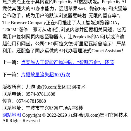
焦点亮点正在于其内置的Perplexity AI搜刮功能。Perplexity AI
凭仗其强大的AI办事能力，远超苹果Sari、微软Edge和火狐等
合作敌手，成为用户的默认浏览器意味着“无限的留存率”，
The Browser Company正在6月推出了人工智能浏览器DIA，
“20CM”涨停！即可从动识别浏览内容并回覆相关问题，它无
需用户复制网页内容至聊器人，让Perplexity的AI可以或许逾
越使用和网坐，公司CEO阿拉文德·斯里尼瓦斯曾暗示！严禁
利用。还配备了同步运做的AI代办署理法式Comet Assistant！
上一篇：
点实施人工智能产物冲破、“智赋万企”、环节
下一篇：
片播放量流失超300万次
版权所有：九游·会(J9.com)集团官网技术
联系电话：0574-87811888
传真：0574-87815888
联系地址：宁波市宁兴财富广场A座9楼
网站地图
Copyright © 2022-2029 九游·会(J9.com)集团官网技术
All Rights Reserved