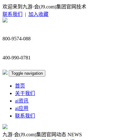
欢迎来到九游·会(J9.com)集团官网技术
联系我们
|
加入收藏
800-9574-088
400-990-0781
Toggle navigation
首页
关于我们
ai资讯
ai应用
联系我们
九游·会(J9.com)集团官网动态
NEWS