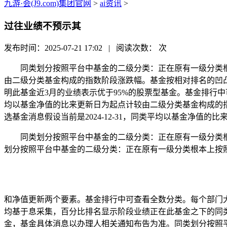
九游·会(J9.com)集团官网
>
ai资讯
>
过往业绩不预示其
发布时间：2025-07-21 17:02 | 阅读次数：
次
同类划分按照平台中基金的二级分类：正在原有一级分类根
由二级分类基金构成的指数阶段涨跌幅。基金按相对排名的凹
明此基金近3月的业绩表示优于95%的股票型基金。基金排行
均以基金净值的比来更新日为起点计较由二级分类基金构成的指
选基金消息假设当前是2024-12-31，同类平均以基金净值
同类划分按照平台中基金的二级分类：正在原有一级分类根
划分按照平台中基金的二级分类：正在原有一级分类根本上按
和净值更新两个要素。基金排行中可查看全数分类。每个部门大
均基于息采集，百分比排名显示阶段业绩正在此基金之下的同
金，基金具体消息以办理人相关通知布告为准。同类划分按照