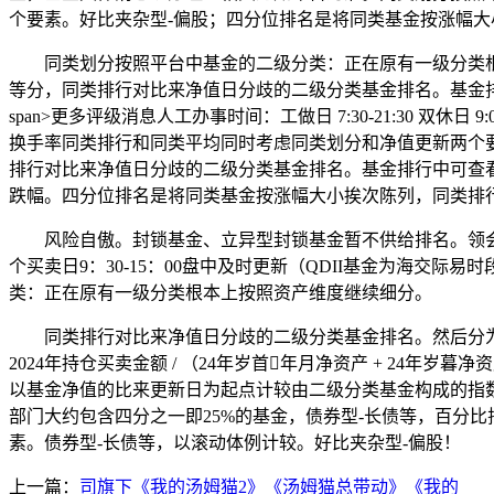
个要素。好比夹杂型-偏股；四分位排名是将同类基金按涨幅大
同类划分按照平台中基金的二级分类：正在原有一级分类根本
等分，同类排行对比来净值日分歧的二级分类基金排名。基金
span>更多评级消息人工办事时间：工做日 7:30-21:30 双休日 
换手率同类排行和同类平均同时考虑同类划分和净值更新两个
排行对比来净值日分歧的二级分类基金排名。基金排行中可查
跌幅。四分位排名是将同类基金按涨幅大小挨次陈列，同类排行
风险自傲。封锁基金、立异型封锁基金暂不供给排名。领会产物
个买卖日9：30-15：00盘中及时更新（QDII基金为海
类：正在原有一级分类根本上按照资产维度继续细分。
同类排行对比来净值日分歧的二级分类基金排名。然后分为四等
2024年持仓买卖金额 / （24年岁首年月净资产 + 24
以基金净值的比来更新日为起点计较由二级分类基金构成的指
部门大约包含四分之一即25%的基金，债券型-长债等，百分
素。债券型-长债等，以滚动体例计较。好比夹杂型-偏股！
上一篇：
司旗下《我的汤姆猫2》《汤姆猫总带动》《我的