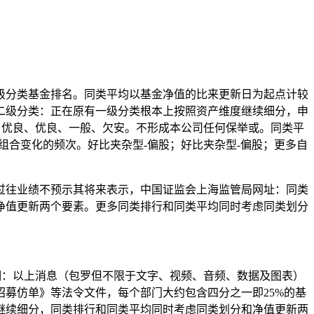
分类基金排名。同类平均以基金净值的比来更新日为起点计较
二级分类：正在原有一级分类根本上按照资产维度继续细分，申
：优良、优良、一般、欠安。不形成本公司任何保举或。同类平
组合变化的频次。好比夹杂型-偏股；好比夹杂型-偏股；更多自
往业绩不预示其将来表示，中国证监会上海监管局网址：同类
净值更新两个要素。更多同类排行和同类平均同时考虑同类划分
明：以上消息（包罗但不限于文字、视频、音频、数据及图表）
募仿单》等法令文件，每个部门大约包含四分之一即25%的基
继续细分，同类排行和同类平均同时考虑同类划分和净值更新两