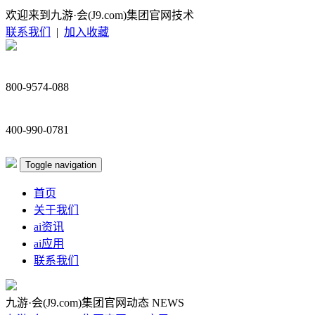
欢迎来到九游·会(J9.com)集团官网技术
联系我们
|
加入收藏
800-9574-088
400-990-0781
Toggle navigation
首页
关于我们
ai资讯
ai应用
联系我们
九游·会(J9.com)集团官网动态
NEWS