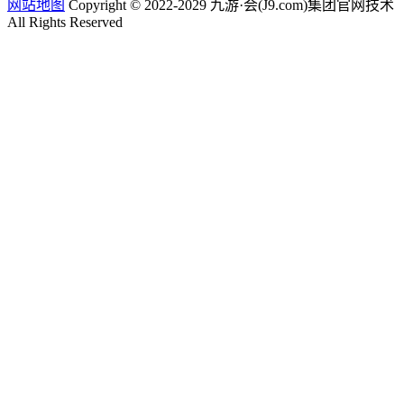
网站地图
Copyright © 2022-2029 九游·会(J9.com)集团官网技术
All Rights Reserved