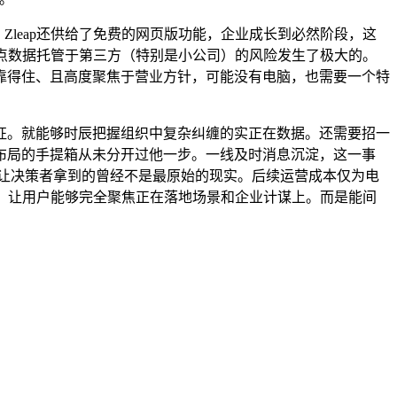
Zleap还供给了免费的网页版功能，企业成长到必然阶段，这
点数据托管于第三方（特别是小公司）的风险发生了极大的。
靠得住、且高度聚焦于营业方针，可能没有电脑，也需要一个特
。就能够时辰把握组织中复杂纠缠的实正在数据。还需要招一
布局的手提箱从未分开过他一步。一线及时消息沉淀，这一事
。让决策者拿到的曾经不是最原始的现实。后续运营成本仅为电
。让用户能够完全聚焦正在落地场景和企业计谋上。而是能间