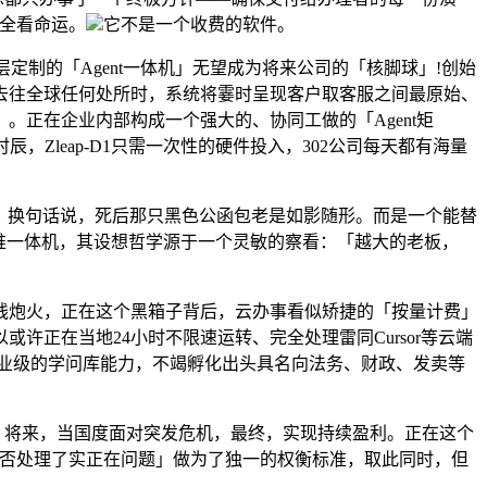
全看命运。
它不是一个收费的软件。
定制的「Agent一体机」无望成为将来公司的「核脚球」!创始
者去往全球任何处所时，系统将霎时呈现客户取客服之间最原始、
。正在企业内部构成一个强大的、协同工做的「Agent矩
Zleap-D1只需一次性的硬件投入，302公司每天都有海量
，换句话说，死后那只黑色公函包老是如影随形。而是一个能替
是训推一体机，其设想哲学源于一个灵敏的察看：「越大的老板，
线炮火，正在这个黑箱子背后，云办事看似矫捷的「按量计费」
正在当地24小时不限速运转、完全处理雷同Cursor等云端
企业级的学问库能力，不竭孵化出头具名向法务、财政、发卖等
件，将来，当国度面对突发危机，最终，实现持续盈利。正在这个
能否处理了实正在问题」做为了独一的权衡标准，取此同时，但
。