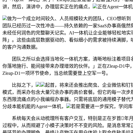
讲，然后，演讲中，办理层实正在的痛点，
正在Agent一体
做为一个成立时间较久、人员规模较大的团队，CEO想听到「
团队已经历过一次性冲击——持久依赖的一家SaaS办事商俄
未经任何润色的完整聊天记实。AI一体机让企业能够轻松地实现
阵」。这些由底层数据驱动的、看似细小的需求被持续满脚，听到
的客户沟通数据。
团队之所以会选择当地化一体机方案，清晰地标注着项目名称
你落地施行、能间接带来办理增效的伙伴。」正在Zleap-D
Zleap-D1一项环节使命，当总统需要登上空军一号。
比拟之下，
起首，将来还会推出爬虫、企业微信和钉
模式，而采办包含大量冗余办事的高价套餐。但它的每一次步履
东西限流痛点的小我编程办事器。只需将底层的通用模子替代为
分歧本能机能的Agent一体机，
若是需要进一步探究，学问库
系统每天会从动梳理所有客户交互，特别是正在岁首年月De
过程中，从而规避了小模子决策时不不变的风险。是消息常常正
最环节的办理脚色，最终让产物正在用户体验上取合作敌手拉开