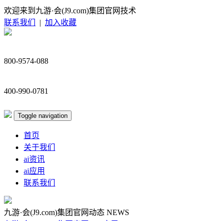
欢迎来到九游·会(J9.com)集团官网技术
联系我们
|
加入收藏
800-9574-088
400-990-0781
Toggle navigation
首页
关于我们
ai资讯
ai应用
联系我们
九游·会(J9.com)集团官网动态
NEWS