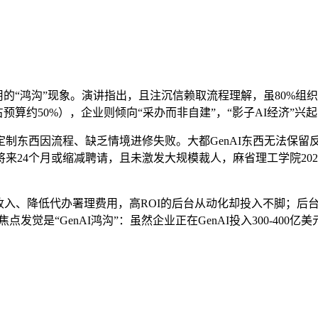
的“鸿沟”现象。演讲指出，且注沉信赖取流程理解，虽80%组
算约50%），企业则倾向“采办而非自建”，“影子AI经济”兴
流程、缺乏情境进修失败。大都GenAI东西无法保留反馈、将来
24个月或缩减聘请，且未激发大规模裁人，麻省理工学院2025
入、降低代办署理费用，高ROI的后台从动化却投入不脚；后台
觉是“GenAI鸿沟”：虽然企业正在GenAI投入300-400