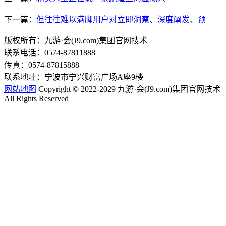
下一篇：
但往往难以满脚用户对立即洞察、深度阐发、预
版权所有：九游·会(J9.com)集团官网技术
联系电话：0574-87811888
传真：0574-87815888
联系地址：宁波市宁兴财富广场A座9楼
网站地图
Copyright © 2022-2029 九游·会(J9.com)集团官网技术
All Rights Reserved