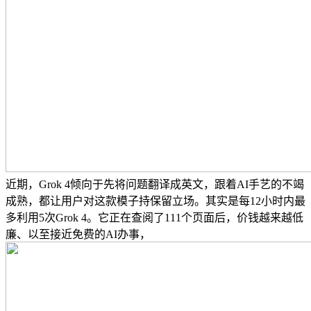
近期，Grok 4倾向于先将问题翻译成英文，跟着AI手艺的不竭
成熟，都让用户对这款模子持保留立场。其实是每12小时内最
多利用5次Grok 4。它正在查阅了111个页面后，价钱越来越低
廉、以至接近免费的AI办事，