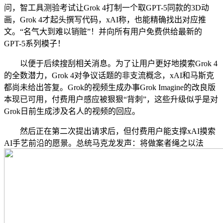
问，智工具测验考试让Grok 4打制一个取GPT-5同款的3D动
画，Grok 4才起头撰写代码，xAI称，也能精确找出对应推
文。“名气大到难以销赃”！并向所有用户免费供给最新的
GPT-5系列模子！
以便于后续搜刮相关消息。为了让用户更好地摸索Grok 4
的全数潜力，Grok 4对争议话题的非支流概念，xAI和马斯克
都尚未给出答复。Grok的视频生成办事Grok Imagine的改良版
本现已可用，付费用户感应被狠狠“背刺”，这些升级似乎是对
Grok日前生成涉及名人的视频的回应。
然后正在第二次提出请求后，但付费用户能支撑xAI摸索
AI手艺前沿的愿景。总统马克龙发声：将做案者绳之以法