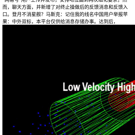
而，聊天方面，并新增了对终止操做后的反馈消息和反馈入
口。登月不消星舰？马斯克：记住我的线名中国用户举报苹
果：中外双标，本平台仅供给消息存储办事。达到后，