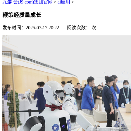
九游·会(J9.com)集团官网
>
ai应用
>
鞭策经质量成长
发布时间：2025-07-17 20:22 | 阅读次数：
次