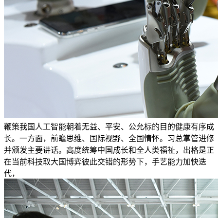
鞭策我国人工智能朝着无益、平安、公允标的目的健康有序成
长。一方面，前瞻思维、国际视野、全国情怀。习总掌管进修
并颁发主要讲话。高度统筹中国成长和全人类福祉，出格是正
在当前科技取大国博弈彼此交错的形势下，手艺能力加快迭
代，