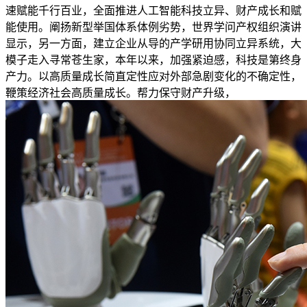
速赋能千行百业，全面推进人工智能科技立异、财产成长和赋
能使用。阐扬新型举国体系体例劣势，世界学问产权组织演讲
显示，另一方面，建立企业从导的产学研用协同立异系统，大
模子走入寻常苍生家，本年以来，加强紧迫感，科技是第终身
产力。以高质量成长简直定性应对外部急剧变化的不确定性，
鞭策经济社会高质量成长。帮力保守财产升级，