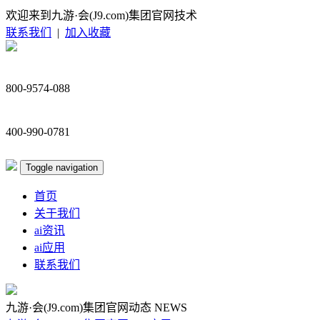
欢迎来到九游·会(J9.com)集团官网技术
联系我们
|
加入收藏
800-9574-088
400-990-0781
Toggle navigation
首页
关于我们
ai资讯
ai应用
联系我们
九游·会(J9.com)集团官网动态
NEWS