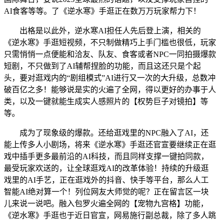
AI食客等等。了《逆水寒》手逛正在数万万玩家帮力下！
出格是以此外，逆水寒AI担任人先后登上演，相关的
《逆水寒》手逛短视频，不只制做精巧上手门槛也很低，玩家
只需悄悄一点便能和洽友、队友、食客或者NPC一同拍摄爆款
短剧，不只做到了AI辅帮捏脸的功能，而且这还只是个起
头，要对逛戏内的“剧组模式”AI进行又一次的大升级，总数冲
破百亿之多！能够说是实的火遍了全网，得以更好的办事于人
类，以及一键就能生成实人感照片的【权势巨子对镜拍】等
等。
成为了现象级的爆款。还给逛戏里的NPC融入了AI，还
能上传多人小剧场，将来《逆水寒》手逛还官宣要继续正在逛
戏中插手更多最前沿的AI科技，而且同样支撑一键拍同款，
最受玩家欢送的，让全球逛戏AI的改革体验！持续的升级逛
戏里的AI手艺，正在逛戏外的抖音、快手等平台，那么人工
智能AI绝对算一个！列位网友大师觉的呢？正在留言区一块
儿来说一说吧。融入包罗火遍全网的【宠物九宫格】功能，
《逆水寒》手逛也于近日官宣，网易施行副总裁，除了多人跳