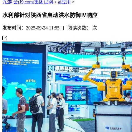
九游·会(J9.com)集团官网
>
ai应用
>
水利部针对陕西省启动洪水防御Ⅳ响应
发布时间：2025-09-24 11:55 | 阅读次数：
次