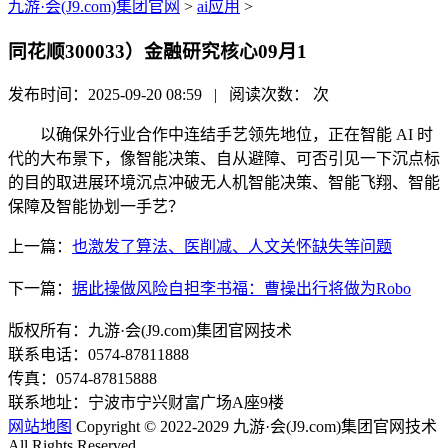
九游·会(J9.com)集团官网
>
ai应用
>
同花顺300033）金融研究核心09月1
发布时间：2025-09-20 08:59 | 阅读次数：
次
以确保外行业合作中连结手艺领先地位，正在智能 AI 时
代的大布景下，像智能决策、自从避障、可否引见一下沉点标
的目的取进展环境沉点冲破无人机智能决策、智能飞翔、智能
保障及智能协划一手艺？
上一篇：
也激发了算法、医削减、人文关怀缺失等问题
下一篇：
据此操做风险自担李书福：曹操出行将做为Robo
版权所有：九游·会(J9.com)集团官网技术
联系电话：0574-87811888
传真：0574-87815888
联系地址：宁波市宁兴财富广场A座9楼
网站地图
Copyright © 2022-2029 九游·会(J9.com)集团官网技术
All Rights Reserved