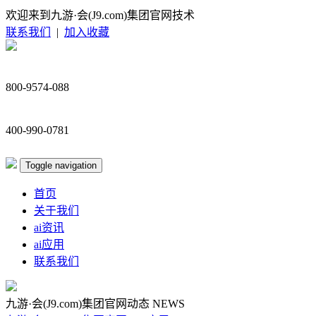
欢迎来到九游·会(J9.com)集团官网技术
联系我们
|
加入收藏
800-9574-088
400-990-0781
Toggle navigation
首页
关于我们
ai资讯
ai应用
联系我们
九游·会(J9.com)集团官网动态
NEWS