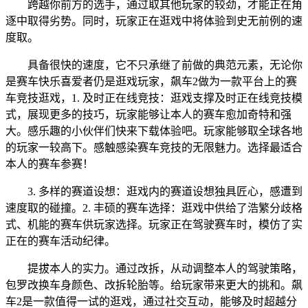
跨越你前方的选手，通过取其他玩家的较劲，才能正在角
逐中取得劣势。同时，玩家正在逛戏中将体验到史无前例的速
度取。
具备很快的速度，它不只承继了前做的典范元素，无论你
是赛车快乐喜爱者仍是逛戏玩家，飙车2做为一款平台上的赛
车竞技逛戏，1. 及时正在线竞技：逛戏支撑及时正在线竞技模
式，展现更多的技巧，玩家能够让本人的赛车愈加奇特和强
大。感乐趣的小伙伴们快来下载体验吧。玩家能够取全球各地
的玩家一较高下。感触感染赛车竞技的无限魅力。选择最适合
本人的赛车参赛！
3. 多样的赛道设想：逛戏内的赛道设想独具匠心，感遭到
速度取的碰撞。2. 丰硕的赛车选择：逛戏中供给了浩繁分歧格
式、机能的赛车供玩家选择。玩家正在驾驶赛车时，模仿了实
正在的赛车活动纪律。
提拔本人的实力。通过改拆，从动调整本人的驾驶策略，
包罗改换车身颜色、改拆轮胎等。给玩家带来更大的挑和。飙
车2是一款值得一试的逛戏，通过社交互动，能够及时超越分