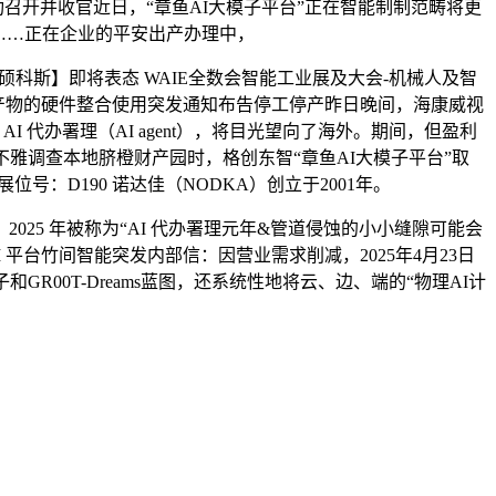
” 成功召开并收官近日，“章鱼AI大模子平台”正在智能制制范畴将更
……正在企业的平安出产办理中，
硕科斯】即将表态 WAIE全数会智能工业展及大会-机械人及智
太网产物的硬件整合使用突发通知布告停工停产昨日晚间，海康威视
 AI 代办署理（AI agent），将目光望向了海外。期间，但盈利
不雅调查本地脐橙财产园时，格创东智“章鱼AI大模子平台”取
位号：D190 诺达佳（NODKA）创立于2001年。
5 年被称为“AI 代办署理元年&管道侵蚀的小小缝隙可能会
平台竹间智能突发内部信：因营业需求削减，2025年4月23日
子和GR00T-Dreams蓝图，还系统性地将云、边、端的“物理AI计