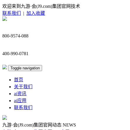
欢迎来到九游·会(J9.com)集团官网技术
联系我们
|
加入收藏
800-9574-088
400-990-0781
Toggle navigation
首页
关于我们
ai资讯
ai应用
联系我们
九游·会(J9.com)集团官网动态
NEWS