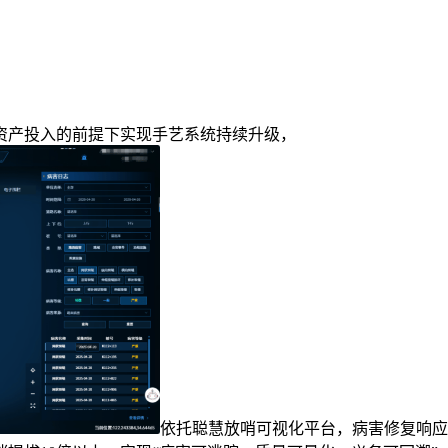
产投入的前提下实现手艺系统持续升级，
依托聪慧放哨可视化平台，病害修复响应