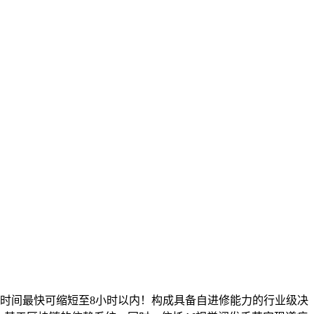
时间最快可缩短至8小时以内！构成具备自进修能力的行业级决