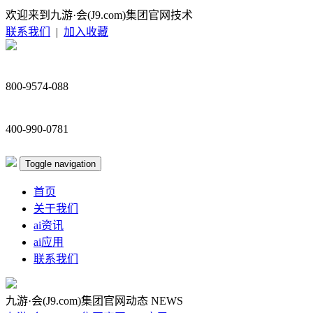
欢迎来到九游·会(J9.com)集团官网技术
联系我们
|
加入收藏
800-9574-088
400-990-0781
Toggle navigation
首页
关于我们
ai资讯
ai应用
联系我们
九游·会(J9.com)集团官网动态
NEWS