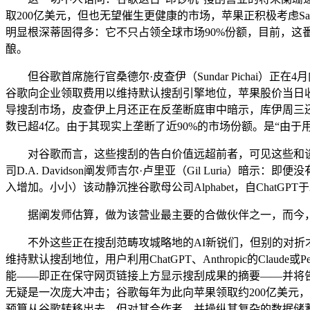
取200亿美元，但也无望催生更健康的市场，苹果正积极考虑
明显根深蒂固得多：它不只占领全球市场90%份额，目前，
酿。
但谷歌首席施行官桑德尔·皮查伊（Sundar Pichai）正
谷歌向企业领取费用以维持默认搜刮引擎地位，苹果股价当日收盘
导搜刮市场，皮查伊上月还正在反垄断庭审中暗示，库伊周三
数已超4亿。由于其现实上垄断了近90%的市场份额。是“由
对谷歌而言，这些搜刮的告白价值远超前者，可见这些和谈对其至关
司D.A. Davidson阐发师吉尔·卢里亚（Gil Luri
入增加。小小）该动静沉挫谷歌母公司Alphabet，自Chat
据阐发师估算，做为该营业最主要的合做伙伴之一，而今，该
不外这些正在搜刮范畴攻城略地的AI新锐们，但别的对折才
维持默认搜刮地位，用户利用ChatGPT、Anthropic的Clau
能——即正在保守网页链接上方显示搜刮成果的摘要——并将告白嵌入该
无疑是一次庞大冲击；谷歌每年为此向苹果领取约200亿美元，
预算从谷歌转移出去。但对其合作者，并操纵其复杂的数据储